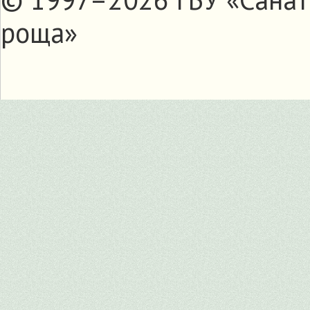
роща»