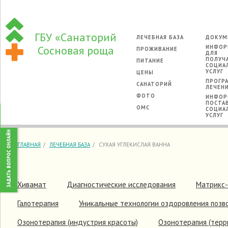
ГБУ «Санаторий
ЛЕЧЕБНАЯ БАЗА
ДОКУМ
Сосновая роща
ИНФОР
ПРОЖИВАНИЕ
ДЛЯ
ПОЛУЧ
ПИТАНИЕ
СОЦИА
УСЛУГ
ЦЕНЫ
ПРОГР
САНАТОРИЙ
ЛЕЧЕН
ФОТО
ИНФОР
ПОСТА
ОМС
СОЦИА
УСЛУГ
ГЛАВНАЯ
ЛЕЧЕБНАЯ БАЗА
СУХАЯ УГЛЕКИСЛАЯ ВАННА
Хивамат
Диагностические исследования
Матрикс
Галотерапия
Уникальные технологии оздоровления позв
Озонотерапия (индустрия красоты)
Озонотерапия (терр