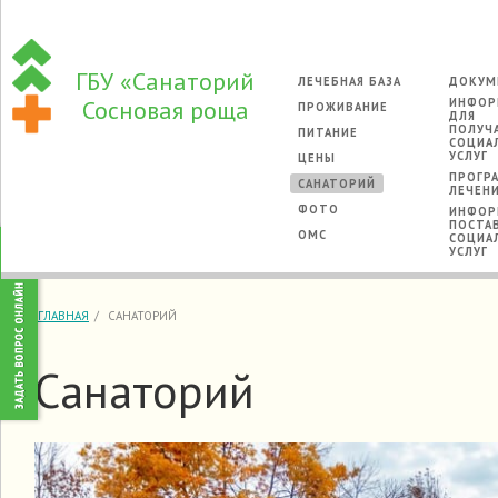
ГБУ «Санаторий
ЛЕЧЕБНАЯ БАЗА
ДОКУМ
Сосновая роща
ИНФОР
ПРОЖИВАНИЕ
ДЛЯ
ПОЛУЧ
ПИТАНИЕ
СОЦИА
УСЛУГ
ЦЕНЫ
ПРОГР
САНАТОРИЙ
ЛЕЧЕН
ФОТО
ИНФОР
ПОСТА
ОМС
СОЦИА
УСЛУГ
ГЛАВНАЯ
САНАТОРИЙ
Санаторий