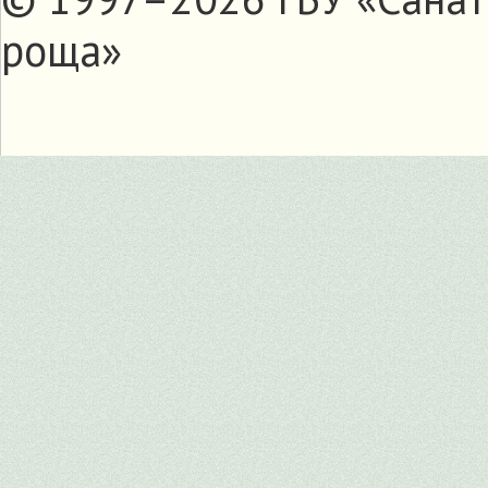
роща»