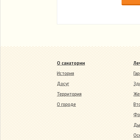
О санатории
Ле
История
Га
Досуг
Зд
Территория
Же
О городе
Вт
Фо
Ды
Ос