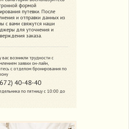
тронной формой
ирования путевки. После
лнения и отправки данных из
ы с вами свяжутся наши
джеры для уточнения и
верждения заказа.
у вас возникли трудности с
лением заявки он-лайн,
тесь с отделом бронирования по
фону
8672) 40-48-40
едельника по пятницу с 10:00 до
0