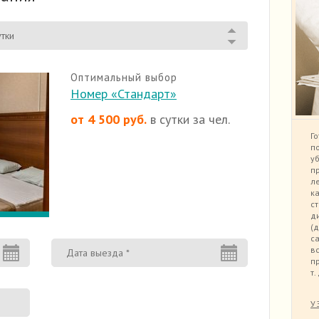
утки
Оптимальный выбор
Номер «Стандарт»
от 4 500 руб.
в сутки за чел.
Го
п
уб
п
л
ка
с
д
(
с
в
п
т.
У