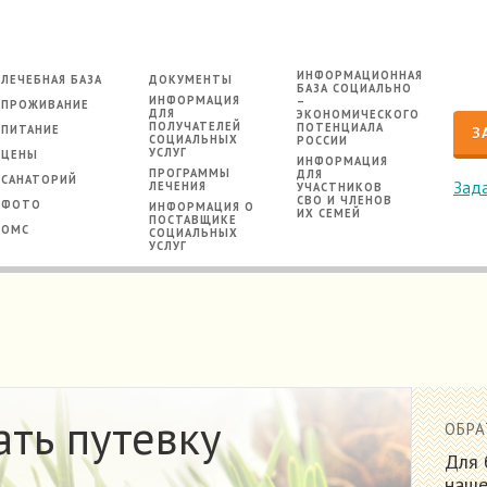
ИНФОРМАЦИОННАЯ
ЛЕЧЕБНАЯ БАЗА
ДОКУМЕНТЫ
БАЗА СОЦИАЛЬНО
ИНФОРМАЦИЯ
–
ПРОЖИВАНИЕ
ДЛЯ
ЭКОНОМИЧЕСКОГО
ПОЛУЧАТЕЛЕЙ
ПОТЕНЦИАЛА
ПИТАНИЕ
З
СОЦИАЛЬНЫХ
РОССИИ
УСЛУГ
ЦЕНЫ
ИНФОРМАЦИЯ
ПРОГРАММЫ
ДЛЯ
САНАТОРИЙ
Зада
ЛЕЧЕНИЯ
УЧАСТНИКОВ
СВО И ЧЛЕНОВ
ФОТО
ИНФОРМАЦИЯ О
ИХ СЕМЕЙ
ПОСТАВЩИКЕ
ОМС
СОЦИАЛЬНЫХ
УСЛУГ
ть путевку
ОБРА
Для 
наше