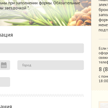
льны при заполнении формы. Обязательные
элек
ы звездочкой *.
брон
запо
форм
мене
подт
мация
Если 
оформ
свяжи
теле
8 (
с пон
18:0
вания