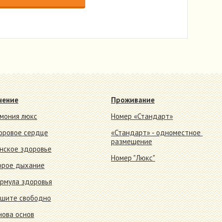
чение
Проживание
рмония люкс
Номер «Стандарт»
оровое сердце
«Стандарт» - одноместное
размещение
нское здоровье
Номер "Люкс"
орое дыхание
рмула здоровья
шите свободно
нова основ