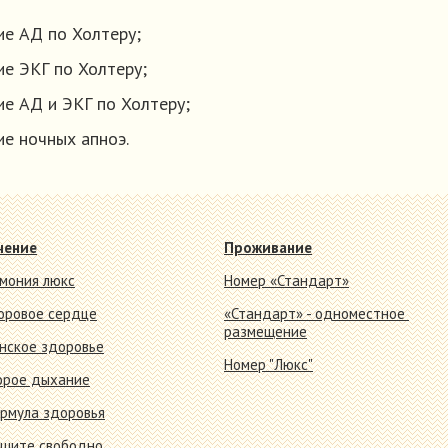
е АД по Холтеру;
е ЭКГ по Холтеру;
е АД и ЭКГ по Холтеру;
е ночных апноэ.
чение
Проживание
рмония люкс
Номер «Стандарт»
оровое сердце
«Стандарт» - одноместное
размещение
нское здоровье
Номер "Люкс"
орое дыхание
рмула здоровья
шите свободно