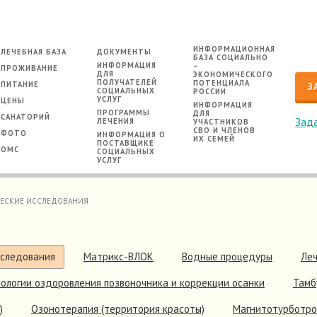
ИНФОРМАЦИОННАЯ
ЛЕЧЕБНАЯ БАЗА
ДОКУМЕНТЫ
БАЗА СОЦИАЛЬНО
ИНФОРМАЦИЯ
–
ПРОЖИВАНИЕ
ДЛЯ
ЭКОНОМИЧЕСКОГО
ПОЛУЧАТЕЛЕЙ
ПОТЕНЦИАЛА
ПИТАНИЕ
З
СОЦИАЛЬНЫХ
РОССИИ
УСЛУГ
ЦЕНЫ
ИНФОРМАЦИЯ
ПРОГРАММЫ
ДЛЯ
САНАТОРИЙ
Зада
ЛЕЧЕНИЯ
УЧАСТНИКОВ
СВО И ЧЛЕНОВ
ФОТО
ИНФОРМАЦИЯ О
ИХ СЕМЕЙ
ПОСТАВЩИКЕ
ОМС
СОЦИАЛЬНЫХ
УСЛУГ
ЕСКИЕ ИССЛЕДОВАНИЯ
сследования
Матрикс-ВЛОК
Водные процедуры
Леч
ологии оздоровления позвоночника и коррекции осанки
Тамб
)
Озонотерапия (территория красоты)
Магнитотурботр