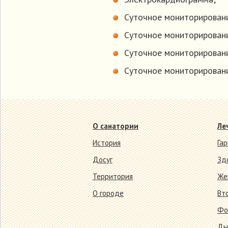
Суточное мониторировани
Суточное мониторировани
Суточное мониторировани
Суточное мониторировани
О санатории
Ле
История
Га
Досуг
Зд
Территория
Же
О городе
Вт
Фо
Ды