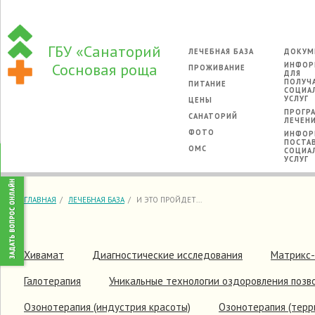
ГБУ «Санаторий
ЛЕЧЕБНАЯ БАЗА
ДОКУМ
Сосновая роща
ИНФОР
ПРОЖИВАНИЕ
ДЛЯ
ПОЛУЧ
ПИТАНИЕ
СОЦИА
УСЛУГ
ЦЕНЫ
ПРОГР
САНАТОРИЙ
ЛЕЧЕН
ФОТО
ИНФОР
ПОСТА
ОМС
СОЦИА
УСЛУГ
ГЛАВНАЯ
ЛЕЧЕБНАЯ БАЗА
И ЭТО ПРОЙДЕТ...
Хивамат
Диагностические исследования
Матрикс
Галотерапия
Уникальные технологии оздоровления позв
Озонотерапия (индустрия красоты)
Озонотерапия (терр